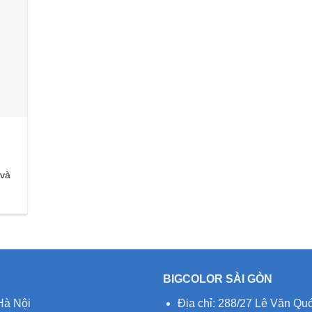
 và
BIGCOLOR SÀI GÒN
Hà Nội
Địa chỉ: 288/27 Lê Văn Q