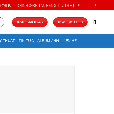
I THIỆU
CHÍNH SÁCH BÁN HÀNG
LIÊN HỆ
0246.668.0246
0949 58 11 58
Ỹ THUẬT
TIN TỨC
ALBUM ẢNH
LIÊN HỆ