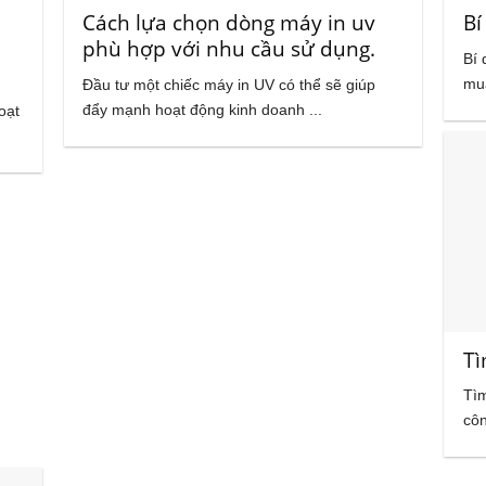
n
Cách lựa chọn dòng máy in uv
Bí
phù hợp với nhu cầu sử dụng.
Bí 
mua
Đầu tư một chiếc máy in UV có thể sẽ giúp
đẩy mạnh hoạt động kinh doanh ...
oạt
Tì
Tìm
côn