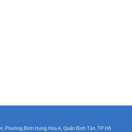
uới, Phường Bình Hưng Hòa A, Quận Bình Tân, TP Hồ