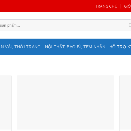
TRANG CHỦ
GIỚ
IN VẢI, THỜI TRANG
NỘI THẤT, BAO BÌ, TEM NHÃN
HỖ TRỢ K