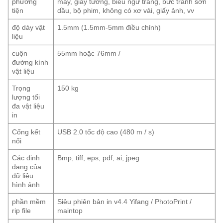
phương
may, giấy tường, biểu ngữ tráng, bức tranh sơn
tiện
dầu, bộ phim, không có xơ vải, giấy ảnh, vv
độ dày vật
1.5mm (1.5mm-5mm điều chỉnh)
liệu
cuộn
55mm hoặc 76mm /
đường kính
vật liệu
Trọng
150 kg
lượng tối
đa vật liệu
in
Cổng kết
USB 2.0 tốc độ cao (480 m / s)
nối
Các định
Bmp, tiff, eps, pdf, ai, jpeg
dạng của
dữ liệu
hình ảnh
phần mềm
Siêu phiên bản in v4.4 Yifang / PhotoPrint /
rip file
maintop