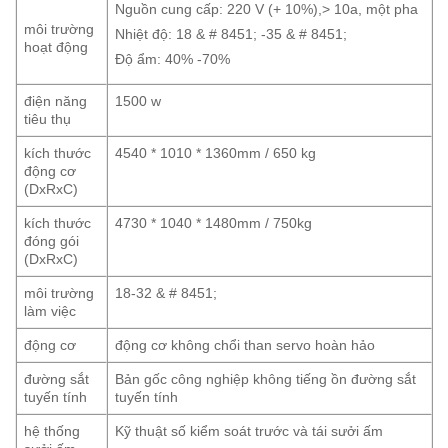
Nguồn cung cấp: 220 V (+ 10%),> 10a, một pha
môi trường
Nhiệt độ: 18 & # 8451; -35 & # 8451;
hoạt động
Độ ẩm: 40% -70%
điện năng
1500 w
tiêu thụ
kích thước
4540 * 1010 * 1360mm / 650 kg
động cơ
(DxRxC)
kích thước
4730 * 1040 * 1480mm / 750kg
đóng gói
(DxRxC)
môi trường
18-32 & # 8451;
làm việc
động cơ
động cơ không chổi than servo hoàn hảo
đường sắt
Bản gốc công nghiệp không tiếng ồn đường sắt
tuyến tính
tuyến tính
hệ thống
Kỹ thuật số kiểm soát trước và tái sưởi ấm