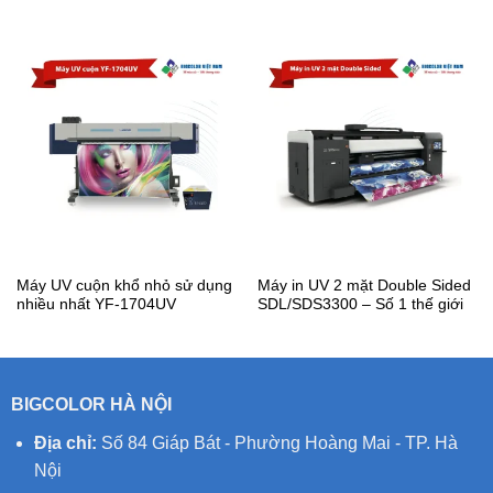
Máy UV cuộn khổ nhỏ sử dụng
Máy in UV 2 mặt Double Sided
nhiều nhất YF-1704UV
SDL/SDS3300 – Số 1 thế giới
BIGCOLOR HÀ NỘI
Địa chỉ:
Số 84 Giáp Bát - Phường Hoàng Mai - TP. Hà
Nội