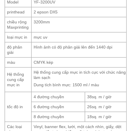
Model
YF-3200UV
printhead
2 epson DX5
chiều rộng
3200mm
Maxprinting
loại mực in
mực uv
độ phân
Hình ảnh có độ phân giải lên đến 1440 dpi
giải
màu
CMYK kép
Hệ thống cung cấp mực in tích cực với chức năng
Hệ thống
làm sạch
cung cấp
mực in
Dung tích bình mực: 1500 ml / màu
4 đường chuyền
38sq. m / giờ
tốc độ in
6 đường chuyền
26sq. m / giờ
8 đường chuyền
18sq. m / giờ
Các loại
Vinyl, banner flex, lưới, một cách nhìn, giấy, dệt