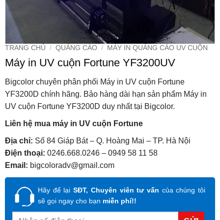
TRANG CHỦ
/
QUẢNG CÁO
/
MÁY IN QUẢNG CÁO UV CUỘN
Máy in UV cuộn Fortune YF3200UV
Bigcolor chuyên phân phối Máy in UV cuộn Fortune
YF3200D chính hãng. Bảo hàng dài hạn sản phẩm Máy in
UV cuộn Fortune YF3200D duy nhất tại Bigcolor.
Liên hệ mua máy in UV cuộn Fortune
Địa chỉ:
Số 84 Giáp Bát – Q. Hoàng Mai – TP. Hà Nội
Điện thoại:
0246.668.0246 – 0949 58 11 58
Email:
bigcoloradv@gmail.com
Hãy để lại
SĐT, Chuyên viên tư vấn
của chúng tôi
sẽ gọi ngay cho bạn
miễn phí!!