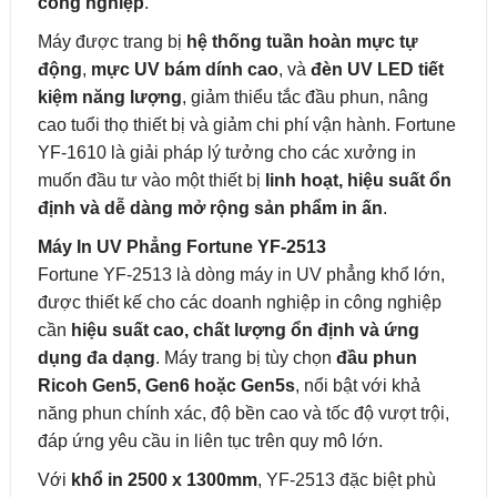
công nghiệp
.
Máy được trang bị
hệ thống tuần hoàn mực tự
động
,
mực UV bám dính cao
, và
đèn UV LED tiết
kiệm năng lượng
, giảm thiểu tắc đầu phun, nâng
cao tuổi thọ thiết bị và giảm chi phí vận hành. Fortune
YF-1610 là giải pháp lý tưởng cho các xưởng in
muốn đầu tư vào một thiết bị
linh hoạt, hiệu suất ổn
định và dễ dàng mở rộng sản phẩm in ấn
.
Máy In UV Phẳng Fortune YF-2513
Fortune YF-2513 là dòng máy in UV phẳng khổ lớn,
được thiết kế cho các doanh nghiệp in công nghiệp
cần
hiệu suất cao, chất lượng ổn định và ứng
dụng đa dạng
. Máy trang bị tùy chọn
đầu phun
Ricoh Gen5, Gen6 hoặc Gen5s
, nổi bật với khả
năng phun chính xác, độ bền cao và tốc độ vượt trội,
đáp ứng yêu cầu in liên tục trên quy mô lớn.
Với
khổ in 2500 x 1300mm
, YF-2513 đặc biệt phù