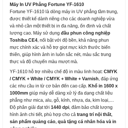
Máy In UV Phẳng Fortune YF-1610
Fortune YF-1610 là dòng máy in UV phẳng tầm trung,
được thiết kế dành riêng cho các doanh nghiệp vừa
và nhỏ cần một thiết bị in đa năng, ổn định và chất
lượng cao. Máy sử dụng
đầu phun công nghiệp
Toshiba CE4
, nổi bật với độ bền, khả năng phun
mực chính xác và hỗ trợ giọt mực kích thước biến
thiên, giúp hình ảnh in luôn sắc nét, màu sắc trung
thực và độ chuyển màu mượt mà.
YF-1610 hỗ trợ nhiều chế độ in màu linh hoạt:
CMYK
/ CMYK + White / CMYK + White + Varnish
, đáp ứng
các nhu cầu in từ cơ bản đến cao cấp.
Khổ in 1600 x
1000mm
giúp máy dễ dàng xử lý đa dạng chất liệu
phẳng như mica, alu, gỗ, kính, nhựa, da, kim loại,…
Độ phân giải đạt tới
1440 dpi
, đảm bảo chất lượng
hình ảnh chi tiết, phù hợp cho cả
trang trí nội thất,
sản phẩm quảng cáo, quà tặng cá nhân hóa và in