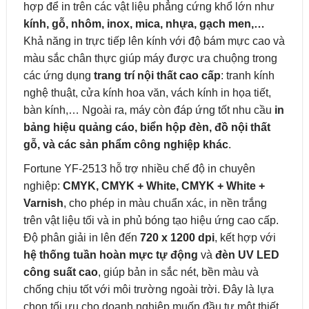
hợp để in trên các vật liệu phẳng cứng khổ lớn như
kính, gỗ, nhôm, inox, mica, nhựa, gạch men,…
Khả năng in trực tiếp lên kính với độ bám mực cao và
màu sắc chân thực giúp máy được ưa chuộng trong
các ứng dụng
trang trí nội thất cao cấp
: tranh kính
nghệ thuật, cửa kính hoa văn, vách kính in họa tiết,
bàn kính,… Ngoài ra, máy còn đáp ứng tốt nhu cầu
in
bảng hiệu quảng cáo, biển hộp đèn, đồ nội thất
gỗ, và các sản phẩm công nghiệp khác
.
Fortune YF-2513 hỗ trợ nhiều chế độ in chuyên
nghiệp:
CMYK, CMYK + White, CMYK + White +
Varnish
, cho phép in màu chuẩn xác, in nền trắng
trên vật liệu tối và in phủ bóng tạo hiệu ứng cao cấp.
Độ phân giải in lên đến
720 x 1200 dpi
, kết hợp với
hệ thống tuần hoàn mực tự động
và
đèn UV LED
công suất cao
, giúp bản in sắc nét, bền màu và
chống chịu tốt với môi trường ngoài trời. Đây là lựa
chọn tối ưu cho doanh nghiệp muốn đầu tư một thiết