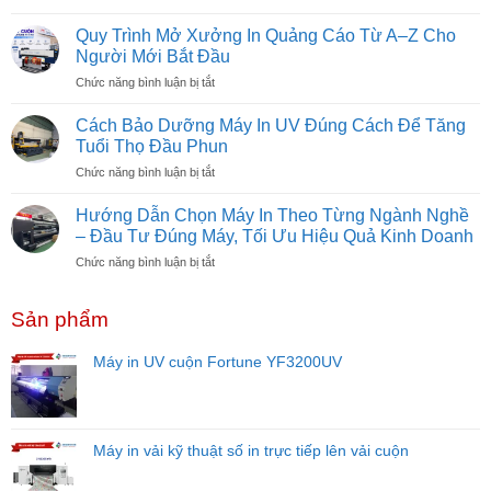
Chi
Gì?
Phí
Có
Quy Trình Mở Xưởng In Quảng Cáo Từ A–Z Cho
Mở
Nên
Người Mới Bắt Đầu
Xưởng
Đầu
ở
Chức năng bình luận bị tắt
In
Tư
Quy
UV
Không?
Trình
Cần
Cách Bảo Dưỡng Máy In UV Đúng Cách Để Tăng
Mở
Bao
Tuổi Thọ Đầu Phun
Xưởng
Nhiêu
ở
Chức năng bình luận bị tắt
In
Vốn?
Cách
Quảng
Dự
Bảo
Cáo
Hướng Dẫn Chọn Máy In Theo Từng Ngành Nghề
Toán
Dưỡng
Từ
– Đầu Tư Đúng Máy, Tối Ưu Hiệu Quả Kinh Doanh
Chi
Máy
A–
Tiết
ở
Chức năng bình luận bị tắt
In
Z
Cho
Hướng
UV
Cho
Người
Dẫn
Đúng
Người
Mới
Sản phẩm
Chọn
Cách
Mới
Năm
Máy
Để
Bắt
2026
In
Tăng
Máy in UV cuộn Fortune YF3200UV
Đầu
Theo
Tuổi
Từng
Thọ
Ngành
Đầu
Nghề
Phun
–
Máy in vải kỹ thuật số in trực tiếp lên vải cuộn
Đầu
Tư