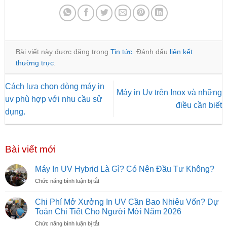
Bài viết này được đăng trong
Tin tức
. Đánh dấu
liên kết
thường trực
.
Cách lựa chọn dòng máy in
Máy in Uv trên Inox và những
uv phù hợp với nhu cầu sử
điều cần biết
dụng.
Bài viết mới
Máy In UV Hybrid Là Gì? Có Nên Đầu Tư Không?
ở
Chức năng bình luận bị tắt
Máy
In
Chi Phí Mở Xưởng In UV Cần Bao Nhiêu Vốn? Dự
UV
Toán Chi Tiết Cho Người Mới Năm 2026
Hybrid
ở
Chức năng bình luận bị tắt
Là