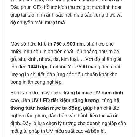
Đầu phun CE4 hỗ trợ kích thước giọt mực linh hoạt,
giúp tái tạo hình ảnh sắc nét, màu sắc trung thực và
độ chuyển màu mượt mà.
Máy sở hữu
khổ in 750 x 900mm
, phù hợp cho
nhiều nhu cầu in ấn trên chất liệu phẳng như mica,
gỗ, alu, kính, nhựa, da, kim loại,… Với độ phân giải
lên đến
1440 dpi
, Fortune YF-7590 mang đến chất
lượng in chi tiết, đáp ứng các tiêu chuẩn khắt khe
trong in ấn công nghiệp.
Bên cạnh đó, máy được trang bị
mực UV bám dính
cao
,
đèn UV LED tiết kiệm năng lượng
, cùng
hệ
thống tuần hoàn mực tự động
, giúp hạn chế tắc
nghẽn đầu phun, đảm bảo vận hành liên tục và ổn
định. Đây là lựa chọn lý tưởng cho doanh nghiệp cần
một giải pháp in UV hiệu suất cao và bền bỉ.