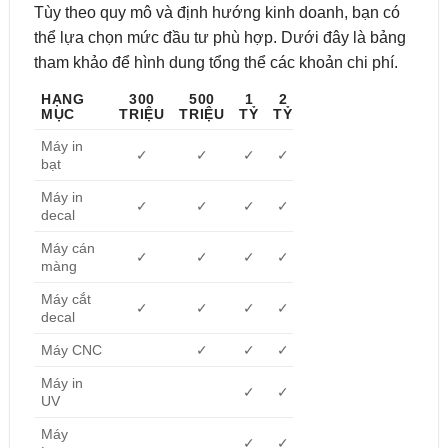
Tùy theo quy mô và định hướng kinh doanh, bạn có
thể lựa chọn mức đầu tư phù hợp. Dưới đây là bảng
tham khảo để hình dung tổng thể các khoản chi phí.
HẠNG
300
500
1
2
MỤC
TRIỆU
TRIỆU
TỶ
TỶ
Máy in
✓
✓
✓
✓
bạt
Máy in
✓
✓
✓
✓
decal
Máy cán
✓
✓
✓
✓
màng
Máy cắt
✓
✓
✓
✓
decal
Máy CNC
✓
✓
✓
Máy in
✓
✓
UV
Máy
✓
✓