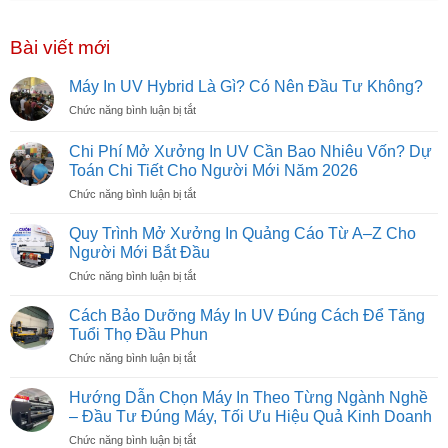
Bài viết mới
Máy In UV Hybrid Là Gì? Có Nên Đầu Tư Không?
ở
Chức năng bình luận bị tắt
Máy
In
Chi Phí Mở Xưởng In UV Cần Bao Nhiêu Vốn? Dự
UV
Toán Chi Tiết Cho Người Mới Năm 2026
Hybrid
ở
Chức năng bình luận bị tắt
Là
Chi
Gì?
Phí
Có
Quy Trình Mở Xưởng In Quảng Cáo Từ A–Z Cho
Mở
Nên
Người Mới Bắt Đầu
Xưởng
Đầu
ở
Chức năng bình luận bị tắt
In
Tư
Quy
UV
Không?
Trình
Cần
Cách Bảo Dưỡng Máy In UV Đúng Cách Để Tăng
Mở
Bao
Tuổi Thọ Đầu Phun
Xưởng
Nhiêu
ở
Chức năng bình luận bị tắt
In
Vốn?
Cách
Quảng
Dự
Bảo
Cáo
Hướng Dẫn Chọn Máy In Theo Từng Ngành Nghề
Toán
Dưỡng
Từ
– Đầu Tư Đúng Máy, Tối Ưu Hiệu Quả Kinh Doanh
Chi
Máy
A–
Tiết
ở
Chức năng bình luận bị tắt
In
Z
Cho