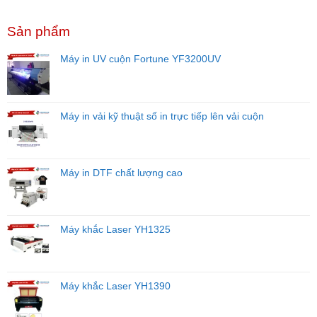
Hướng
UV
Cho
Người
Dẫn
Đúng
Người
Mới
Sản phẩm
Chọn
Cách
Mới
Năm
Máy
Để
Bắt
2026
In
Tăng
Máy in UV cuộn Fortune YF3200UV
Đầu
Theo
Tuổi
Từng
Thọ
Ngành
Đầu
Nghề
Phun
–
Máy in vải kỹ thuật số in trực tiếp lên vải cuộn
Đầu
Tư
Đúng
Máy,
Máy in DTF chất lượng cao
Tối
Ưu
Hiệu
Quả
Kinh
Máy khắc Laser YH1325
Doanh
Máy khắc Laser YH1390