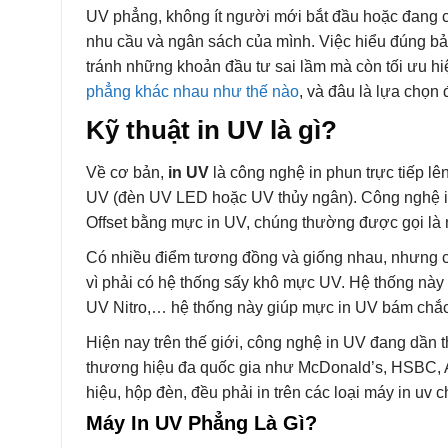
UV phẳng, không ít người mới bắt đầu hoặc đang c
nhu cầu và ngân sách của mình. Việc hiểu đúng bả
tránh những khoản đầu tư sai lầm mà còn tối ưu h
phẳng khác nhau như thế nào
, và đâu là lựa chọn
Kỹ thuật in UV là gì?
Về cơ bản,
in UV
là công nghệ in phun trực tiếp l
UV (đèn UV LED hoặc UV thủy ngân). Công nghệ in
Offset bằng mực in UV, chúng thường được gọi là 
Có nhiều điểm tương đồng và giống nhau, nhưng cô
vì phải có hệ thống sấy khô mực UV. Hệ thống này
UV Nitro,… hệ thống này giúp mực in UV bám chắc c
Hiện nay trên thế giới, công nghệ in UV đang dần
thương hiệu đa quốc gia như McDonald’s, HSBC,
hiệu, hộp đèn, đều phải in trên các loại máy in uv 
Máy In UV Phẳng Là Gì?