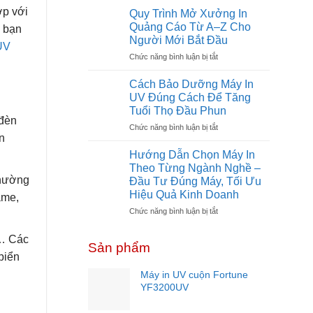
Đầu
Phí
ợp với
Quy Trình Mở Xưởng In
Tư
Mở
Quảng Cáo Từ A–Z Cho
p bạn
Không?
Xưởng
Người Mới Bắt Đầu
In
UV
ở
Chức năng bình luận bị tắt
UV
Quy
Cần
Trình
Bao
Cách Bảo Dưỡng Máy In
Mở
Nhiêu
UV Đúng Cách Để Tăng
Xưởng
Vốn?
Tuổi Thọ Đầu Phun
In
Dự
 đèn
ở
Chức năng bình luận bị tắt
Quảng
Toán
n
Cách
Cáo
Chi
Bảo
Từ
Tiết
Hướng Dẫn Chọn Máy In
Dưỡng
A–
Cho
Theo Từng Ngành Nghề –
Máy
Z
Người
thường
Đầu Tư Đúng Máy, Tối Ưu
In
Cho
Mới
Hiệu Quả Kinh Doanh
ame,
UV
Người
Năm
Đúng
Mới
ở
Chức năng bình luận bị tắt
2026
Cách
Bắt
Hướng
Để
Đầu
Dẫn
,… Các
Sản phẩm
Tăng
Chọn
biển
Tuổi
Máy
Thọ
In
Máy in UV cuộn Fortune
Đầu
Theo
YF3200UV
Phun
Từng
Ngành