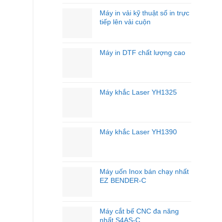
Nghề
–
Máy in vải kỹ thuật số in trực
Đầu
tiếp lên vải cuộn
Tư
Đúng
Máy,
Máy in DTF chất lượng cao
Tối
Ưu
Hiệu
Quả
Kinh
Máy khắc Laser YH1325
Doanh
Máy khắc Laser YH1390
Máy uốn Inox bán chạy nhất
EZ BENDER-C
Máy cắt bế CNC đa năng
nhất S4AS-C