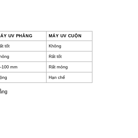
ÁY UV PHẲNG
MÁY UV CUỘN
ất tốt
Không
hông
Rất tốt
–100 mm
Rất mỏng
ộng
Hạn chế
ẳng