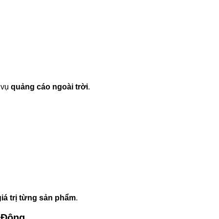
 vụ
quảng cáo ngoài trời
.
giá trị từng sản phẩm
.
 Động