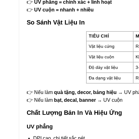
👉
UV phẳng = chính xác + linh hoạt
👉
UV cuộn = nhanh + nhiều
So Sánh Vật Liệu In
TIÊU CHÍ
M
Vật liệu cứng
R
Vật liệu cuộn
K
Độ dày vật liệu
3
Đa dạng vật liệu
R
👉 Nếu làm
quà tặng, decor, bảng hiệu
→ UV ph
👉 Nếu làm
bạt, decal, banner
→ UV cuộn
Chất Lượng Bản In Và Hiệu Ứng
UV phẳng
DPI cao, chi tiết sắc nét