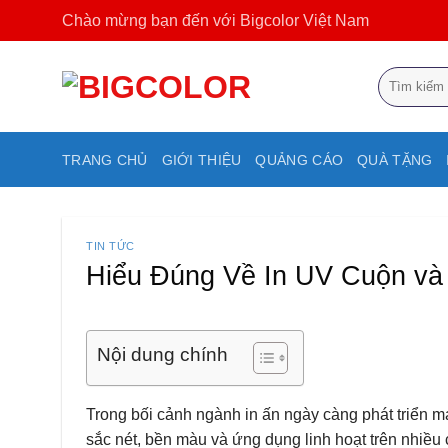
Bỏ
Chào mừng bạn đến với Bigcolor Việt Nam
qua
nội
Tìm
dung
kiếm:
TRANG CHỦ
GIỚI THIỆU
QUẢNG CÁO
QUÀ TẶNG
TIN TỨC
Hiểu Đúng Về In UV Cuộn và
Nội dung chính
Trong bối cảnh ngành in ấn ngày càng phát triển 
sắc nét, bền màu và ứng dụng linh hoạt trên nhiều c