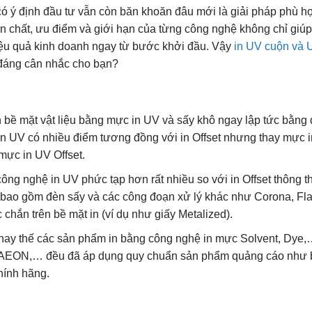
ó ý định đầu tư vẫn còn băn khoăn đâu mới là giải pháp phù h
n chất, ưu điểm và giới hạn của từng công nghệ không chỉ giú
iệu quả kinh doanh ngay từ bước khởi đầu. Vậy
in UV cuộn và 
 đáng cân nhắc cho bạn?
ên bề mặt vật liệu bằng mực in UV và sấy khô ngay lập tức bằng
 UV có nhiều điểm tương đồng với in Offset nhưng thay mực i
mực in UV Offset.
ng nghệ in UV phức tạp hơn rất nhiều so với in Offset thông 
 bao gồm đèn sấy và các công đoạn xử lý khác như Corona, Fl
hắn trên bề mặt in (ví dụ như giấy Metalized).
 thay thế các sản phẩm in bằng công nghệ in mực Solvent, Dye
 AEON,… đều đã áp dụng quy chuẩn sản phẩm quảng cáo như 
chính hãng.