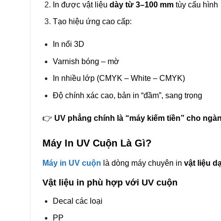
In được vật liệu
dày từ 3–100 mm
tùy cấu hình
Tạo hiệu ứng cao cấp:
In nổi 3D
Varnish bóng – mờ
In nhiều lớp (CMYK – White – CMYK)
Độ chính xác cao, bản in “đầm”, sang trọng
👉
UV phẳng chính là “máy kiếm tiền” cho ngàn
Máy In UV Cuộn Là Gì?
Máy in UV cuộn
là dòng máy chuyên in
vật liệu 
Vật liệu in phù hợp với UV cuộn
Decal các loại
PP