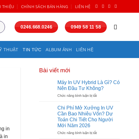
I THIỆU
CHÍNH SÁCH BÁN HÀNG
LIÊN HỆ
0246.668.0246
0949 58 11 58
Ỹ THUẬT
TIN TỨC
ALBUM ẢNH
LIÊN HỆ
Bài viết mới
Máy In UV Hybrid Là Gì? Có
Nên Đầu Tư Không?
ở
Chức năng bình luận bị tắt
Máy
In
Chi Phí Mở Xưởng In UV
UV
Cần Bao Nhiêu Vốn? Dự
Hybrid
Toán Chi Tiết Cho Người
Là
Mới Năm 2026
Gì?
ng in
Có
ở
Chức năng bình luận bị tắt
à in
Nên
Chi