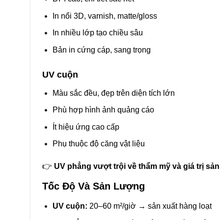
In nổi 3D, varnish, matte/gloss
In nhiều lớp tạo chiều sâu
Bản in cứng cáp, sang trọng
UV cuộn
Màu sắc đều, đẹp trên diện tích lớn
Phù hợp hình ảnh quảng cáo
Ít hiệu ứng cao cấp
Phụ thuộc độ căng vật liệu
👉
UV phẳng vượt trội về thẩm mỹ và giá trị sả
Tốc Độ Và Sản Lượng
UV cuộn:
20–60 m²/giờ → sản xuất hàng loạt