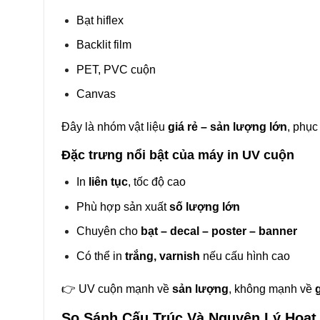
Bạt hiflex
Backlit film
PET, PVC cuộn
Canvas
Đây là nhóm vật liệu
giá rẻ – sản lượng lớn
, phục
Đặc trưng nổi bật của máy in UV cuộn
In
liên tục
, tốc độ cao
Phù hợp sản xuất
số lượng lớn
Chuyên cho
bạt – decal – poster – banner
Có thể in
trắng, varnish
nếu cấu hình cao
👉 UV cuộn mạnh về
sản lượng
, không mạnh về
So Sánh Cấu Trúc Và Nguyên Lý Hoạt