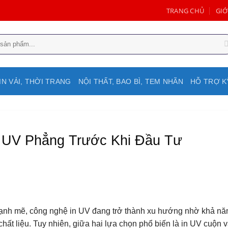
TRANG CHỦ
GIỚ
IN VẢI, THỜI TRANG
NỘI THẤT, BAO BÌ, TEM NHÃN
HỖ TRỢ K
 UV Phẳng Trước Khi Đầu Tư
mạnh mẽ, công nghệ in UV đang trở thành xu hướng nhờ khả nă
hất liệu. Tuy nhiên, giữa hai lựa chọn phổ biến là in UV cuộn v