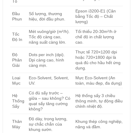
Tố
Epson i3200-E1 (Cân
Đầu
Số lượng, thương
bằng Tốc độ – Chất
Phun
hiệu, đời đầu phun.
lượng)
Mét vuông/giờ (m²/h).
Tối thiểu 20-30m²/h ở
Tốc
Tốc độ càng cao,
chế độ in chất lượng
Độ In
năng suất càng lớn.
cao.
Thực tế 720×1200 dpi
Độ
Dots per inch (dpi).
hoặc 720×1800 dpi là
Phân
Dpi càng cao, hình
quá đủ cho hầu hết ứng
Giải
càng mịn.
dụng.
Loại
Eco-Solvent, Solvent,
Mực Eco-Solvent (An
Mực
UV.
toàn, màu đẹp, đa dụng)
Có đủ sấy trước –
Hệ
Hệ thống sấy 3 chiều
giữa – sau không? Có
Thống
thông minh, tự động điều
quạt sấy tăng cường
Sấy
chỉnh nhiệt độ.
không?
Độ dày, trọng lượng,
Thân
Khung thép công nghiệp,
sự chắc chắn của
Máy
nặng và đầm.
khung sườn.