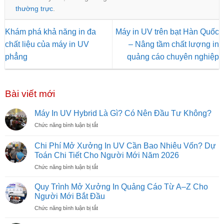
thường trực
.
Khám phá khả năng in đa
Máy in UV trên bạt Hàn Quốc
chất liệu của máy in UV
– Nâng tầm chất lượng in
phẳng
quảng cáo chuyên nghiệp
Bài viết mới
Máy In UV Hybrid Là Gì? Có Nên Đầu Tư Không?
ở
Chức năng bình luận bị tắt
Máy
In
Chi Phí Mở Xưởng In UV Cần Bao Nhiêu Vốn? Dự
UV
Toán Chi Tiết Cho Người Mới Năm 2026
Hybrid
ở
Chức năng bình luận bị tắt
Là
Chi
Gì?
Phí
Có
Quy Trình Mở Xưởng In Quảng Cáo Từ A–Z Cho
Mở
Nên
Người Mới Bắt Đầu
Xưởng
Đầu
ở
Chức năng bình luận bị tắt
In
Tư
Quy
UV
Không?