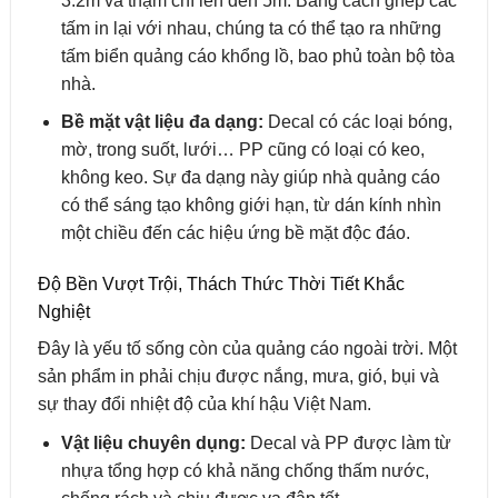
3.2m và thậm chí lên đến 5m. Bằng cách ghép các
tấm in lại với nhau, chúng ta có thể tạo ra những
tấm biển quảng cáo khổng lồ, bao phủ toàn bộ tòa
nhà.
Bề mặt vật liệu đa dạng:
Decal có các loại bóng,
mờ, trong suốt, lưới… PP cũng có loại có keo,
không keo. Sự đa dạng này giúp nhà quảng cáo
có thể sáng tạo không giới hạn, từ dán kính nhìn
một chiều đến các hiệu ứng bề mặt độc đáo.
Độ Bền Vượt Trội, Thách Thức Thời Tiết Khắc
Nghiệt
Đây là yếu tố sống còn của quảng cáo ngoài trời. Một
sản phẩm in phải chịu được nắng, mưa, gió, bụi và
sự thay đổi nhiệt độ của khí hậu Việt Nam.
Vật liệu chuyên dụng:
Decal và PP được làm từ
nhựa tổng hợp có khả năng chống thấm nước,