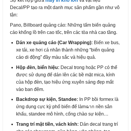
Sự kết hợp giữa
máy in khổ lớn
và vật liệu
Decal/PP tạo ra một danh mục sản phẩm gần như vô
tận:
Pano, Billboard quảng cáo: Những tấm biển quảng
cáo khổng lồ trên cao tốc, trên các tòa nhà cao tầng.
Dán xe quảng cáo (Car Wrapping):
Biến xe bus,
xe tải, xe hơi cá nhân thành những “biển quảng
cáo di động” đầy màu sắc và hiệu quả.
Hộp đèn, biển hiệu:
Decal trong hoặc PP có thể
được sử dụng để dán lên các bề mặt mica, kính
của hộp đèn, tạo hiệu ứng xuyên sáng đẹp mắt
vào ban đêm.
Backdrop sự kiện, Standee:
In PP bồi formex là
ứng dụng cực kỳ phổ biến để làmฉาก nền sân
khấu, standee mô hình, cổng chào sự kiện…
Trang trí mặt tiền, vách kính:
Dán decal trang trí