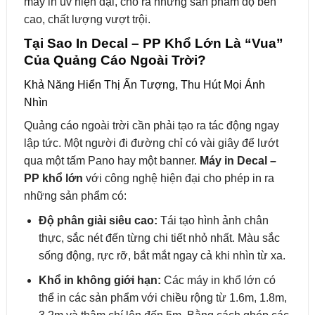
may in uv hiện đại, cho ra những sản phẩm độ bền
cao, chất lượng vượt trội.
Tại Sao In Decal – PP Khổ Lớn Là “Vua”
Của Quảng Cáo Ngoài Trời?
Khả Năng Hiển Thị Ấn Tượng, Thu Hút Mọi Ánh
Nhìn
Quảng cáo ngoài trời cần phải tạo ra tác động ngay
lập tức. Một người đi đường chỉ có vài giây để lướt
qua một tấm Pano hay một banner.
Máy in Decal –
PP khổ lớn
với công nghệ hiện đại cho phép in ra
những sản phẩm có:
Độ phân giải siêu cao:
Tái tạo hình ảnh chân
thực, sắc nét đến từng chi tiết nhỏ nhất. Màu sắc
sống động, rực rỡ, bắt mắt ngay cả khi nhìn từ xa.
Khổ in không giới hạn:
Các máy in khổ lớn có
thể in các sản phẩm với chiều rộng từ 1.6m, 1.8m,