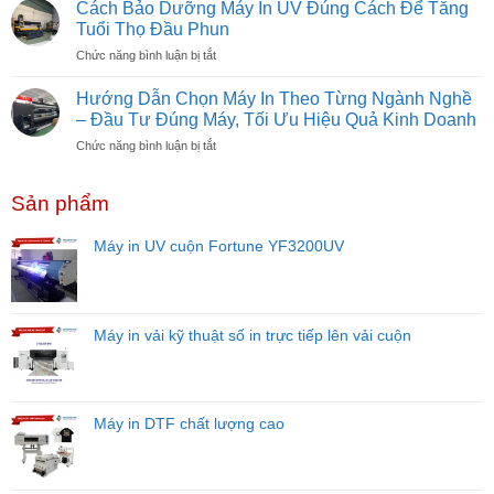
Trình
Cần
Cách Bảo Dưỡng Máy In UV Đúng Cách Để Tăng
Mở
Bao
Tuổi Thọ Đầu Phun
Xưởng
Nhiêu
ở
Chức năng bình luận bị tắt
In
Vốn?
Cách
Quảng
Dự
Bảo
Cáo
Hướng Dẫn Chọn Máy In Theo Từng Ngành Nghề
Toán
Dưỡng
Từ
– Đầu Tư Đúng Máy, Tối Ưu Hiệu Quả Kinh Doanh
Chi
Máy
A–
Tiết
ở
Chức năng bình luận bị tắt
In
Z
Cho
Hướng
UV
Cho
Người
Dẫn
Đúng
Người
Mới
Sản phẩm
Chọn
Cách
Mới
Năm
Máy
Để
Bắt
2026
In
Tăng
Máy in UV cuộn Fortune YF3200UV
Đầu
Theo
Tuổi
Từng
Thọ
Ngành
Đầu
Nghề
Phun
–
Máy in vải kỹ thuật số in trực tiếp lên vải cuộn
Đầu
Tư
Đúng
Máy,
Máy in DTF chất lượng cao
Tối
Ưu
Hiệu
Quả