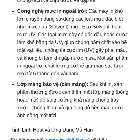
chống rách và chịu được va đập tốt.
Công nghệ mực in ngoài trời:
Các máy in khổ
lớn chuyên dụng sử dụng các loại mực đặc biệt
như mực dầu (Solvent), mực Eco-Solvent, hoặc
mực UV. Các loại mực này có gốc dầu hoặc được
làm khô bằng tia UV, giúp chúng bám chặt vào bề
mặt vật liệu, chống tia cực tím (UV) gây phai màu,
và không bị lem khi gặp nước mưa. Một sản phẩm
in ngoài trời chất lượng có thể giữ màu sắc tươi
mới từ 6 tháng đến vài năm.
Lớp màng bảo vệ (cán màng):
Sau khi in, sản
phẩm thường được cán thêm một lớp màng (bóng
hoặc mờ) để tăng cường khả năng chống trầy
xước, chống thấm và gia tăng độ bền màu dưới
ánh nắng mặt trời.
Tính Linh Hoạt và Ứng Dụng Vô Hạn