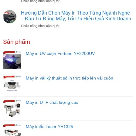
ở
Chức năng bình luận bị tắt
In
Vốn?
Cách
Quảng
Dự
Bảo
Cáo
Hướng Dẫn Chọn Máy In Theo Từng Ngành Nghề
Toán
Dưỡng
Từ
– Đầu Tư Đúng Máy, Tối Ưu Hiệu Quả Kinh Doanh
Chi
Máy
A–
Tiết
ở
Chức năng bình luận bị tắt
In
Z
Cho
Hướng
UV
Cho
Người
Dẫn
Đúng
Người
Mới
Sản phẩm
Chọn
Cách
Mới
Năm
Máy
Để
Bắt
2026
In
Tăng
Máy in UV cuộn Fortune YF3200UV
Đầu
Theo
Tuổi
Từng
Thọ
Ngành
Đầu
Nghề
Phun
–
Máy in vải kỹ thuật số in trực tiếp lên vải cuộn
Đầu
Tư
Đúng
Máy,
Máy in DTF chất lượng cao
Tối
Ưu
Hiệu
Quả
Kinh
Máy khắc Laser YH1325
Doanh