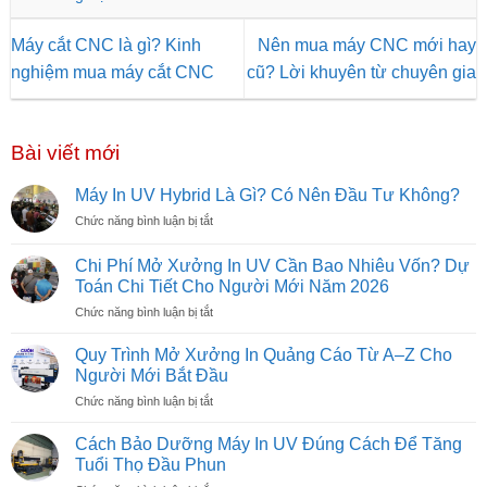
Máy cắt CNC là gì? Kinh
Nên mua máy CNC mới hay
nghiệm mua máy cắt CNC
cũ? Lời khuyên từ chuyên gia
Bài viết mới
Máy In UV Hybrid Là Gì? Có Nên Đầu Tư Không?
ở
Chức năng bình luận bị tắt
Máy
In
Chi Phí Mở Xưởng In UV Cần Bao Nhiêu Vốn? Dự
UV
Toán Chi Tiết Cho Người Mới Năm 2026
Hybrid
ở
Chức năng bình luận bị tắt
Là
Chi
Gì?
Phí
Có
Quy Trình Mở Xưởng In Quảng Cáo Từ A–Z Cho
Mở
Nên
Người Mới Bắt Đầu
Xưởng
Đầu
ở
Chức năng bình luận bị tắt
In
Tư
Quy
UV
Không?
Trình
Cần
Cách Bảo Dưỡng Máy In UV Đúng Cách Để Tăng
Mở
Bao
Tuổi Thọ Đầu Phun
Xưởng
Nhiêu