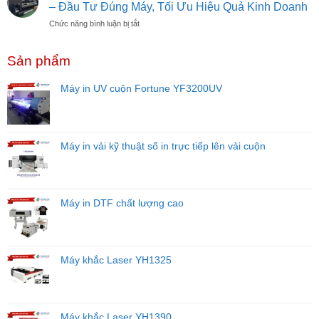
Dưỡng
Từ
– Đầu Tư Đúng Máy, Tối Ưu Hiệu Quả Kinh Doanh
Chi
Máy
A–
Tiết
ở
Chức năng bình luận bị tắt
In
Z
Cho
Hướng
UV
Cho
Người
Dẫn
Đúng
Người
Mới
Sản phẩm
Chọn
Cách
Mới
Năm
Máy
Để
Bắt
2026
In
Tăng
Máy in UV cuộn Fortune YF3200UV
Đầu
Theo
Tuổi
Từng
Thọ
Ngành
Đầu
Nghề
Phun
–
Máy in vải kỹ thuật số in trực tiếp lên vải cuộn
Đầu
Tư
Đúng
Máy,
Máy in DTF chất lượng cao
Tối
Ưu
Hiệu
Quả
Kinh
Máy khắc Laser YH1325
Doanh
Máy khắc Laser YH1390