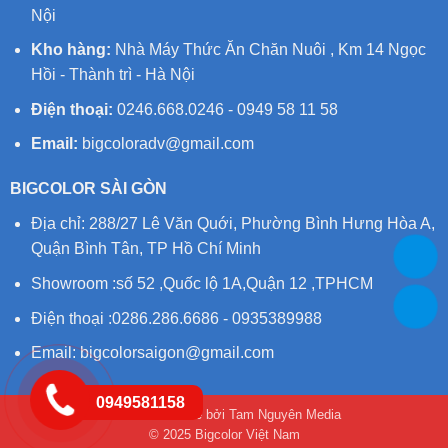
Nội
Kho hàng:
Nhà Máy Thức Ăn Chăn Nuôi , Km 14 Ngọc
Hồi - Thành trì - Hà Nội
Điện thoại:
0246.668.0246 - 0949 58 11 58
Email:
bigcoloradv@gmail.com
BIGCOLOR SÀI GÒN
Địa chỉ: 288/27 Lê Văn Quới, Phường Bình Hưng Hòa A,
Quận Bình Tân, TP Hồ Chí Minh
Showroom :số 52 ,Quốc lộ 1A,Quận 12 ,TPHCM
Điện thoại :0286.286.6686 - 0935389988
Email:
bigcolorsaigon@gmail.com
0949581158
Thiết kế website bởi Tam Nguyên Media
© 2025 Bigcolor Việt Nam