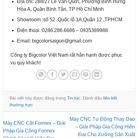
Địa chỉ: 288/27 Lê Văn Quới, Phường Bình Hưng
Hòa A, Quận Bình Tân, TP Hồ Chí Minh
Showroom :số 52 ,Quốc lộ 1A,Quận 12 ,TPHCM
Điện thoại :0286.286.6686 – 0935389988
Email: bigcolorsaigon@gmail.com
Công ty Bigcolor Việt Nam rất hân hạnh được phục
vụ quý khách!
Bài viết này được đăng trong
Tin tức
. Đánh dấu
liên kết
thường trực
.
Máy CNC Tự Động Thay Dao
Máy CNC Cắt Formex – Giải
– Giải Pháp Gia Công Hiện
Pháp Gia Công Formex
Đại Cho Xưởng Sản Xuất