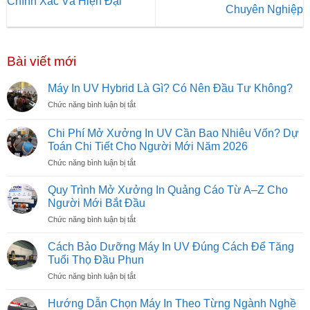
Chính Xác Và Hiện Đại
Chuyên Nghiệp
Bài viết mới
Máy In UV Hybrid Là Gì? Có Nên Đầu Tư Không?
ở
Chức năng bình luận bị tắt
Máy
In
Chi Phí Mở Xưởng In UV Cần Bao Nhiêu Vốn? Dự
UV
Toán Chi Tiết Cho Người Mới Năm 2026
Hybrid
ở
Chức năng bình luận bị tắt
Là
Chi
Gì?
Phí
Có
Quy Trình Mở Xưởng In Quảng Cáo Từ A–Z Cho
Mở
Nên
Người Mới Bắt Đầu
Xưởng
Đầu
ở
Chức năng bình luận bị tắt
In
Tư
Quy
UV
Không?
Trình
Cần
Cách Bảo Dưỡng Máy In UV Đúng Cách Để Tăng
Mở
Bao
Tuổi Thọ Đầu Phun
Xưởng
Nhiêu
ở
Chức năng bình luận bị tắt
In
Vốn?
Cách
Quảng
Dự
Bảo
Cáo
Hướng Dẫn Chọn Máy In Theo Từng Ngành Nghề
Toán