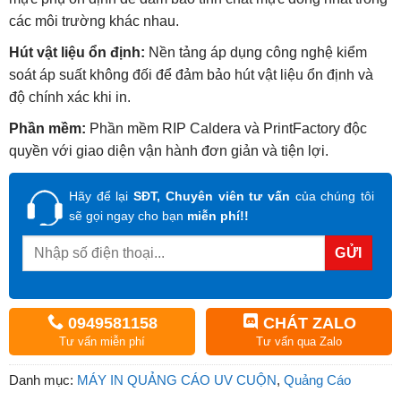
các môi trường khác nhau.
Hút vật liệu ổn định:
Nền tảng áp dụng công nghệ kiểm
soát áp suất không đối để đảm bảo hút vật liệu ổn định và
độ chính xác khi in.
Phần mềm:
Phần mềm RIP Caldera và PrintFactory độc
quyền với giao diện vận hành đơn giản và tiện lợi.
Hãy để lại
SĐT, Chuyên viên tư vấn
của chúng tôi
sẽ gọi ngay cho bạn
miễn phí!!
0949581158
CHÁT ZALO
Tư vấn miễn phí
Tư vấn qua Zalo
Danh mục:
MÁY IN QUẢNG CÁO UV CUỘN
,
Quảng Cáo