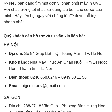
>> Nếu bạn đang tìm một đơn vị phân phối máy in UV…
Với chất lượng tốt nhất, sử dụng lâu bền cho cơ sở của
mình. Hãy liên hệ ngay với chúng tôi để được hỗ trợ
nhanh nhất.
Quý khách cần hộ trợ và tư vấn xin liên hệ:
HÀ NỘI
Địa chỉ:
Số 84 Giáp Bát – Q. Hoàng Mai – TP. Hà Nội
Kho hàng:
Nhà Máy Thức Ăn Chăn Nuôi , Km 14 Ngọc
Hồi – Thành trì – Hà Nội
Điện thoại:
0246.668.0246 – 0949 58 11 58
Email:
bigcoloradv@gmail.com
SÀI GÒN
Địa chỉ: 288/27 Lê Văn Quới, Phường Bình Hưng Hòa