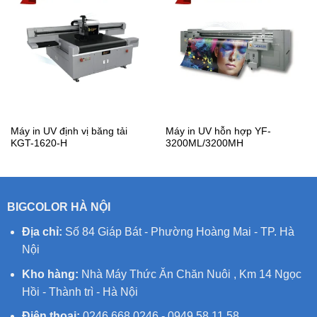
Máy in UV định vị băng tải
Máy in UV hỗn hợp YF-
KGT-1620-H
3200ML/3200MH
BIGCOLOR HÀ NỘI
Địa chỉ:
Số 84 Giáp Bát - Phường Hoàng Mai - TP. Hà
Nội
Kho hàng:
Nhà Máy Thức Ăn Chăn Nuôi , Km 14 Ngọc
Hồi - Thành trì - Hà Nội
Điện thoại:
0246.668.0246 - 0949 58 11 58