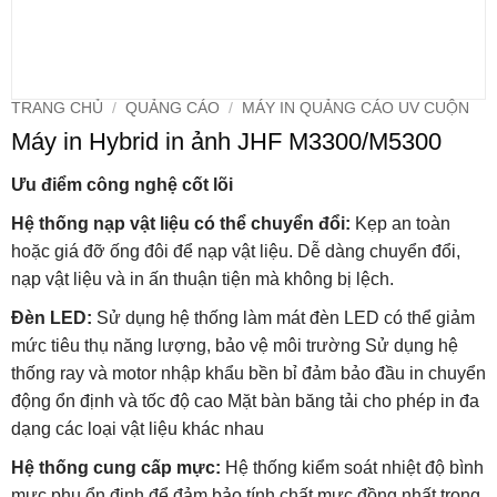
TRANG CHỦ
/
QUẢNG CÁO
/
MÁY IN QUẢNG CÁO UV CUỘN
Máy in Hybrid in ảnh JHF M3300/M5300
Ưu điểm công nghệ cốt lõi
Hệ thống nạp vật liệu có thể chuyển đổi:
Kẹp an toàn
hoặc giá đỡ ống đôi để nạp vật liệu. Dễ dàng chuyển đổi,
nạp vật liệu và in ấn thuận tiện mà không bị lệch.
Đèn LED:
Sử dụng hệ thống làm mát đèn LED có thể giảm
mức tiêu thụ năng lượng, bảo vệ môi trường Sử dụng hệ
thống ray và motor nhập khẩu bền bỉ đảm bảo đầu in chuyển
động ổn định và tốc độ cao Mặt bàn băng tải cho phép in đa
dạng các loại vật liệu khác nhau
Hệ thống cung cấp mực:
Hệ thống kiểm soát nhiệt độ bình
mực phụ ổn định để đảm bảo tính chất mực đồng nhất trong