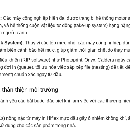
:
Các máy công nghiệp hiện đại được trang bị hệ thống motor 
, và hệ thống cuộn vật liệu tự động (take-up system) hạng nặn
n người canh.
nk System):
Thay vì các tép mực nhỏ, các máy công nghiệp dù
ợp cảm biến cảnh báo hết mực, giúp giảm thời gian chết do thay m
u khiển (RIP software) như Photoprint, Onyx, Caldera ngày c
ợi in (queue), tối ưu hóa việc sắp xếp file (nesting) để tiết ki
gement) chuẩn xác ngay từ đầu.
 thân thiện môi trường
nh yêu cầu bắt buộc, đặc biệt khi làm việc với các thương hiệ
) nồng nặc từ máy in Hiflex mực dầu gây ô nhiễm không khí, 
ử dụng cho các sản phẩm trong nhà.