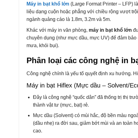
Máy in bạt khổ lớn
(Large Format Printer – LFP) là
liệu dạng cuộn hoặc phẳng với chiều rộng vượt trội
ngành quảng cáo là 1.8m, 3.2m và 5m.
Khác với máy in văn phòng,
máy in bạt khổ lớn
đư
chuyên dụng (như mực dầu, mực UV) để đảm bảo độ 
mưa, khói bụi).
Phân loại các công nghệ in b
Công nghệ chính là yếu tố quyết định xu hướng. Hi
Máy in bạt Hiflex (Mực dầu – Solvent/Ec
Đây là công nghệ “quốc dân” đã thống trị thị tr
thành vật tư (mực, bạt) rẻ.
Mực dầu (Solvent) có mùi hắc, độ bền màu ngoà
(dầu nhẹ) ra đời sau, giảm bớt mùi và an toàn 
cao.