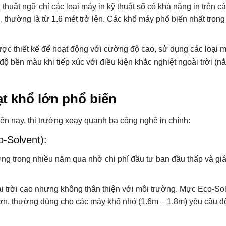
 thuật ngữ chỉ các loại máy in kỹ thuật số có khả năng in trên cá
, thường là từ 1.6 mét trở lên. Các khổ máy phổ biến nhất trong
ợc thiết kế để hoạt động với cường độ cao, sử dụng các loại 
bền màu khi tiếp xúc với điều kiện khắc nghiệt ngoài trời (nắ
ạt khổ lớn phổ biến
ện nay, thị trường xoay quanh ba công nghệ in chính:
o-Solvent):
ường trong nhiều năm qua nhờ chi phí đầu tư ban đầu thấp và gi
i trời cao nhưng không thân thiện với môi trường. Mực Eco-So
hơn, thường dùng cho các máy khổ nhỏ (1.6m – 1.8m) yêu cầu đ