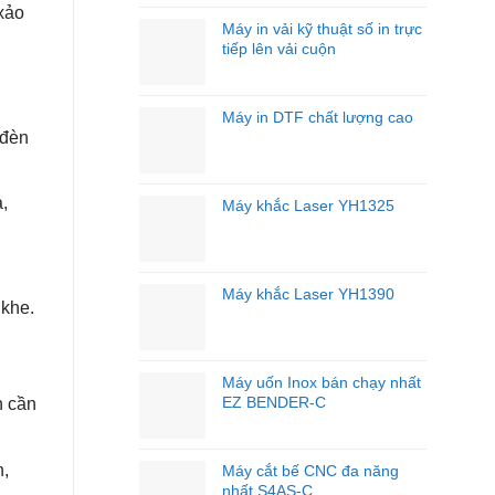
Nghề
xảo
–
Máy in vải kỹ thuật số in trực
Đầu
tiếp lên vải cuộn
Tư
Đúng
Máy,
Máy in DTF chất lượng cao
Tối
 đèn
Ưu
Hiệu
Quả
Kinh
,
Máy khắc Laser YH1325
Doanh
Máy khắc Laser YH1390
 khe.
Máy uốn Inox bán chạy nhất
EZ BENDER-C
n cần
n,
Máy cắt bế CNC đa năng
nhất S4AS-C