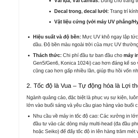
Vải lụa, Vải canvas:
Dùng cho trang tr
Decal trong, decal lưới:
Trang trí kín
Vật liệu cứng (với máy UV phẳng/Hy
Hiệu suất và độ bền:
Mực UV khô ngay lập tức,
dầu. Độ bền màu ngoài trời của mực UV thường
Thách thức:
Chi phí đầu tư ban đầu cho
máy i
Gen5/Gen6, Konica 1024i) cao hơn đáng kể so vớ
cũng cao hơn gấp nhiều lần, giúp thu hồi vốn n
2. Tốc độ là Vua – Tự động hóa là Lợi t
Ngành quảng cáo, đặc biệt là phục vụ sự kiện, luôn
lớn vào buổi sáng và yêu cầu giao hàng vào buổi c
Nhu cầu về máy in tốc độ cao: Các xưởng in lớn
đầu tư vào các dòng máy multi-head (đa đầu phu
hoặc Seiko) để đẩy tốc độ in lên hàng trăm mét 