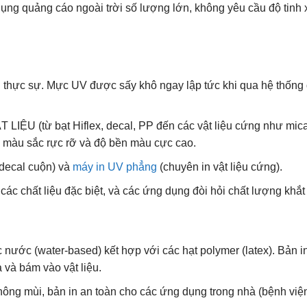
dụng quảng cáo ngoài trời số lượng lớn, không yêu cầu độ tinh 
 thực sự. Mực UV được sấy khô ngay lập tức khi qua hệ thống
ỆU (từ bạt Hiflex, decal, PP đến các vật liệu cứng như mica
rội, màu sắc rực rỡ và độ bền màu cực cao.
 decal cuộn) và
máy in UV phẳng
(chuyên in vật liệu cứng).
 các chất liệu đặc biệt, và các ứng dụng đòi hỏi chất lượng khắt
ước (water-based) kết hợp với các hạt polymer (latex). Bản i
 và bám vào vật liệu.
hông mùi, bản in an toàn cho các ứng dụng trong nhà (bệnh việ