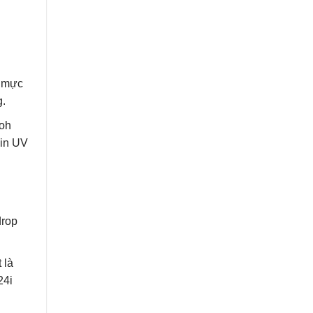
ư mực
g.
coh
 in UV
drop
 là
24i