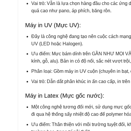
Vai trò: Vẫn là lựa chọn hàng đầu cho các ứng 
quá cao như pano, áp phích, băng rôn.
Máy in UV (Mực UV):
Đây là công nghệ đang tạo nên cuộc cách mạng
UV (LED hoặc Halogen).
Ưu điểm: Mực bám dính trên GẦN NHƯ MỌI VẬT LI
kính, gỗ, alu). Bản in có độ nổi, sắc nét vượt t
Phân loại: Gồm máy in UV cuộn (chuyên in bạt,
Vai trò: Dẫn dắt phân khúc in ấn cao cấp, in trên
Máy in Latex (Mực gốc nước):
Một công nghệ tương đối mới, sử dụng mực gốc n
đi qua hệ thống sấy nhiệt độ cao để polymer hóa
Ưu điểm: Thân thiện với môi trường tuyệt đối, k