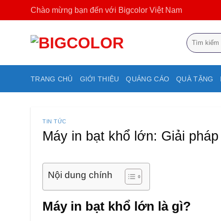
Bỏ
Chào mừng bạn đến với Bigcolor Việt Nam
qua
nội
Tìm
dung
kiếm:
TRANG CHỦ
GIỚI THIỆU
QUẢNG CÁO
QUÀ TẶNG
TIN TỨC
Máy in bạt khổ lớn: Giải pháp
Nội dung chính
Máy in bạt khổ lớn là gì?