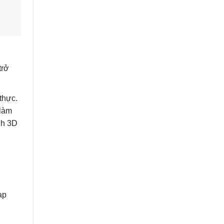
trở
thực.
 làm
nh 3D
ạp