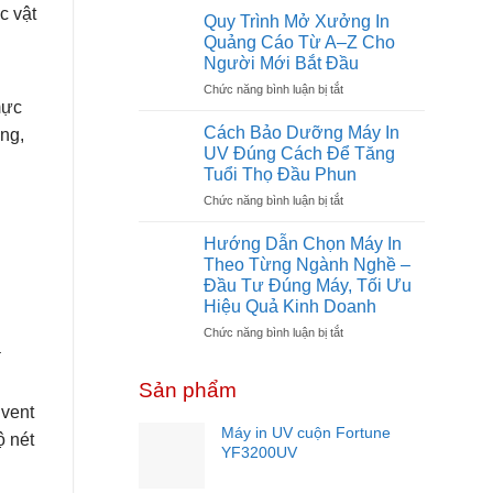
c vật
Đầu
Phí
Quy Trình Mở Xưởng In
Tư
Mở
Quảng Cáo Từ A–Z Cho
Không?
Xưởng
Người Mới Bắt Đầu
In
ở
Chức năng bình luận bị tắt
UV
mực
Quy
Cần
Trình
Bao
Cách Bảo Dưỡng Máy In
ng,
Mở
Nhiêu
UV Đúng Cách Để Tăng
Xưởng
Vốn?
Tuổi Thọ Đầu Phun
In
Dự
ở
Chức năng bình luận bị tắt
Quảng
Toán
Cách
Cáo
Chi
Bảo
Từ
Tiết
Hướng Dẫn Chọn Máy In
Dưỡng
A–
Cho
Theo Từng Ngành Nghề –
Máy
Z
Người
Đầu Tư Đúng Máy, Tối Ưu
In
Cho
Mới
Hiệu Quả Kinh Doanh
UV
Người
Năm
Đúng
Mới
ở
Chức năng bình luận bị tắt
2026
á
Cách
Bắt
Hướng
Để
Đầu
Dẫn
Sản phẩm
Tăng
Chọn
Tuổi
Máy
lvent
Thọ
In
Máy in UV cuộn Fortune
ộ nét
Đầu
Theo
YF3200UV
Phun
Từng
Ngành