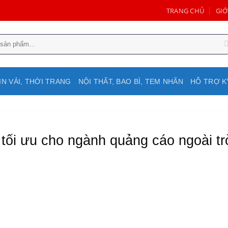
TRANG CHỦ
GIỚ
IN VẢI, THỜI TRANG
NỘI THẤT, BAO BÌ, TEM NHÃN
HỖ TRỢ K
 tối ưu cho ngành quảng cáo ngoài tr