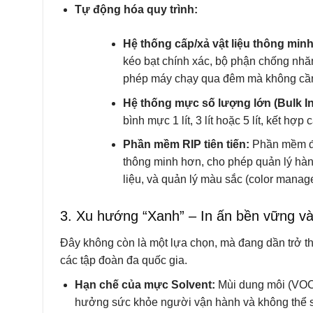
Tự động hóa quy trình:
Hệ thống cấp/xả vật liệu thông minh
kéo bạt chính xác, bộ phận chống nhăn
phép máy chạy qua đêm mà không cầ
Hệ thống mực số lượng lớn (Bulk I
bình mực 1 lít, 3 lít hoặc 5 lít, kết h
Phần mềm RIP tiên tiến:
Phần mềm điề
thông minh hơn, cho phép quản lý hàng đ
liệu, và quản lý màu sắc (color mana
3. Xu hướng “Xanh” – In ấn bền vững và
Đây không còn là một lựa chọn, mà đang dần trở thà
các tập đoàn đa quốc gia.
Hạn chế của mực Solvent:
Mùi dung môi (VOCs
hưởng sức khỏe người vận hành và không thể s