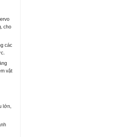
servo
g, cho
ng các
ực.
àng
ệm vật
u lớn,
ảnh