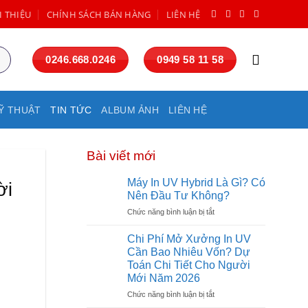
I THIỆU
CHÍNH SÁCH BÁN HÀNG
LIÊN HỆ
0246.668.0246
0949 58 11 58
Ỹ THUẬT
TIN TỨC
ALBUM ẢNH
LIÊN HỆ
Bài viết mới
Máy In UV Hybrid Là Gì? Có
ời
Nên Đầu Tư Không?
ở
Chức năng bình luận bị tắt
Máy
In
Chi Phí Mở Xưởng In UV
UV
Cần Bao Nhiêu Vốn? Dự
Hybrid
Toán Chi Tiết Cho Người
Là
Mới Năm 2026
Gì?
Có
ở
Chức năng bình luận bị tắt
Nên
Chi