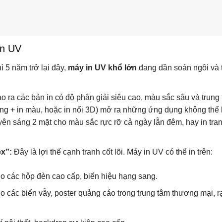
in UV
ì 5 năm trở lại đây,
máy in UV khổ lớn
đang dần soán ngôi và 
o ra các bản in có độ phân giải siêu cao, màu sắc sâu và trung 
rắng + in màu, hoặc in nổi 3D) mở ra những ứng dụng không thể
yên sáng 2 mặt cho màu sắc rực rỡ cả ngày lẫn đêm, hay in tra
ex”:
Đây là lợi thế cạnh tranh cốt lõi. Máy in UV có thể in trên:
 các hộp đèn cao cấp, biển hiệu hạng sang.
 các biển vẫy, poster quảng cáo trong trung tâm thương mại, r