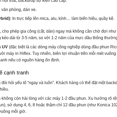
í nội thất, backdrop sự kiện cao cấp.
h văn phòng, dán xe.
brid):
In trực tiếp lên mica, alu, kính… làm biển hiệu, quầy kệ.
 cho phép gia công (cắt, dán) ngay mà không cần chờ đợi nh
 kéo dài từ 3-5 năm, so với 1-2 năm của mực dầu thông thườn
n UV
(đặc biệt là các dòng máy công nghiệp dùng đầu phun Ri
i máy in Hiflex. Tuy nhiên, biên lợi nhuận trên mỗi mét vuông
hanh nếu có nguồn hàng ổn định.
hế cạnh tranh
 đòi hỏi yếu tố “ngay và luôn”. Khách hàng có thể đặt một back
hiều.
 không còn hài lòng với các máy 1-2 đầu phun. Xu hướng rõ rệt
n), sử dụng 4, 6, 8 hoặc thậm chí 12 đầu phun (như Konica 10
vuông mỗi giờ.