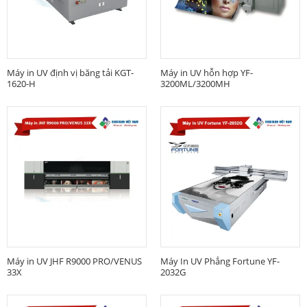
Máy in UV định vị băng tải KGT-
Máy in UV hỗn hợp YF-
1620-H
3200ML/3200MH
Máy in UV JHF R9000 PRO/VENUS
Máy In UV Phẳng Fortune YF-
33X
2032G