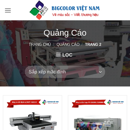
Bỏ
qua
nội
dung
Quảng Cáo
TRANG CHỦ
/
QUẢNG CÁO
/
TRANG 2
LỌC