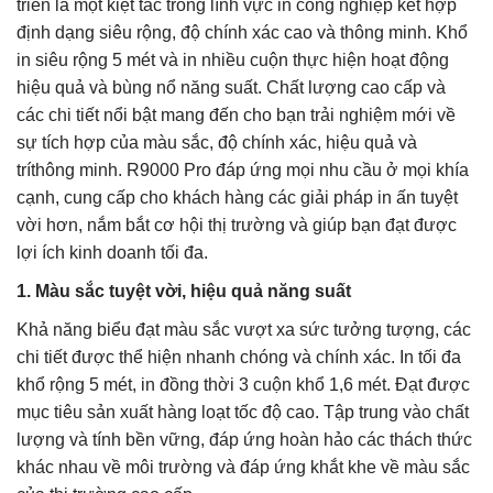
triển là một kiệt tác trong lĩnh vực in công nghiệp kết hợp
định dạng siêu rộng, độ chính xác cao và thông minh. Khổ
in siêu rộng 5 mét và in nhiều cuộn thực hiện hoạt động
hiệu quả và bùng nổ năng suất. Chất lượng cao cấp và
các chi tiết nổi bật mang đến cho bạn trải nghiệm mới về
sự tích hợp của màu sắc, độ chính xác, hiệu quả và
tríthông minh. R9000 Pro đáp ứng mọi nhu cầu ở mọi khía
cạnh, cung cấp cho khách hàng các giải pháp in ấn tuyệt
vời hơn, nắm bắt cơ hội thị trường và giúp bạn đạt được
lợi ích kinh doanh tối đa.
1. Màu sắc tuyệt vời, hiệu quả năng suất
Khả năng biểu đạt màu sắc vượt xa sức tưởng tượng, các
chi tiết được thể hiện nhanh chóng và chính xác. In tối đa
khổ rộng 5 mét, in đồng thời 3 cuộn khổ 1,6 mét. Đạt được
mục tiêu sản xuất hàng loạt tốc độ cao. Tập trung vào chất
lượng và tính bền vững, đáp ứng hoàn hảo các thách thức
khác nhau về môi trường và đáp ứng khắt khe về màu sắc