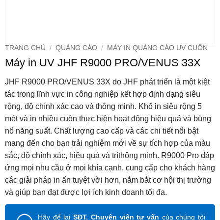
TRANG CHỦ
/
QUẢNG CÁO
/
MÁY IN QUẢNG CÁO UV CUỘN
Máy in UV JHF R9000 PRO/VENUS 33X
JHF R9000 PRO/VENUS 33X do JHF phát triển là một kiệt
tác trong lĩnh vực in công nghiệp kết hợp định dạng siêu
rộng, độ chính xác cao và thông minh. Khổ in siêu rộng 5
mét và in nhiều cuộn thực hiện hoạt động hiệu quả và bùng
nổ năng suất. Chất lượng cao cấp và các chi tiết nổi bật
mang đến cho bạn trải nghiệm mới về sự tích hợp của màu
sắc, độ chính xác, hiệu quả và tríthông minh. R9000 Pro đáp
ứng mọi nhu cầu ở mọi khía cạnh, cung cấp cho khách hàng
các giải pháp in ấn tuyệt vời hơn, nắm bắt cơ hội thị trường
và giúp bạn đạt được lợi ích kinh doanh tối đa.
Hãy để lại
SĐT, Chuyên viên tư vấn
của chúng tôi