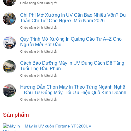
ở
Chức năng bình luận bị tắt
Máy
In
Chi Phí Mở Xưởng In UV Cần Bao Nhiêu Vốn? Dự
UV
Toán Chi Tiết Cho Người Mới Năm 2026
Hybrid
ở
Chức năng bình luận bị tắt
Là
Chi
Gì?
Phí
Có
Quy Trình Mở Xưởng In Quảng Cáo Từ A–Z Cho
Mở
Nên
Người Mới Bắt Đầu
Xưởng
Đầu
ở
Chức năng bình luận bị tắt
In
Tư
Quy
UV
Không?
Trình
Cần
Cách Bảo Dưỡng Máy In UV Đúng Cách Để Tăng
Mở
Bao
Tuổi Thọ Đầu Phun
Xưởng
Nhiêu
ở
Chức năng bình luận bị tắt
In
Vốn?
Cách
Quảng
Dự
Bảo
Cáo
Hướng Dẫn Chọn Máy In Theo Từng Ngành Nghề
Toán
Dưỡng
Từ
– Đầu Tư Đúng Máy, Tối Ưu Hiệu Quả Kinh Doanh
Chi
Máy
A–
Tiết
ở
Chức năng bình luận bị tắt
In
Z
Cho
Hướng
UV
Cho
Người
Dẫn
Đúng
Người
Mới
Sản phẩm
Chọn
Cách
Mới
Năm
Máy
Để
Bắt
2026
In
Tăng
Máy in UV cuộn Fortune YF3200UV
Đầu
Theo
Tuổi