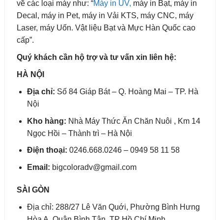
về các loại máy như: “
Máy in UV,
máy in Bạt, máy in
Decal, máy in Pet, máy in Vải KTS, máy CNC, máy
Laser, máy Uốn. Vật liệu Bạt và Mực Hàn Quốc cao
cấp”.
Quý khách cần hộ trợ và tư vấn xin liên hệ:
HÀ NỘI
Địa chỉ:
Số 84 Giáp Bát – Q. Hoàng Mai – TP. Hà
Nội
Kho hàng:
Nhà Máy Thức Ăn Chăn Nuôi , Km 14
Ngọc Hồi – Thành trì – Hà Nội
Điện thoại:
0246.668.0246 – 0949 58 11 58
Email:
bigcoloradv@gmail.com
SÀI GÒN
Địa chỉ: 288/27 Lê Văn Quới, Phường Bình Hưng
Hòa A, Quận Bình Tân, TP Hồ Chí Minh