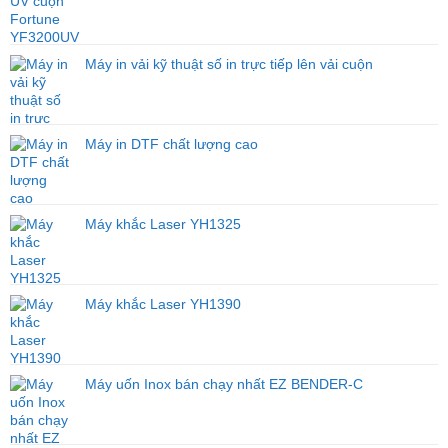
Từng
Thọ
Ngành
Đầu
Nghề
Phun
–
Máy in vải kỹ thuật số in trực tiếp lên vải cuộn
Đầu
Tư
Đúng
Máy,
Máy in DTF chất lượng cao
Tối
Ưu
Hiệu
Quả
Kinh
Máy khắc Laser YH1325
Doanh
Máy khắc Laser YH1390
Máy uốn Inox bán chạy nhất EZ BENDER-C