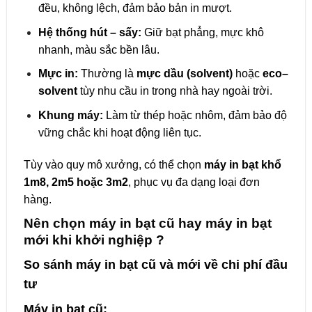
đều, không lệch, đảm bảo bản in mượt.
Hệ thống hút – sấy:
Giữ bạt phẳng, mực khô
nhanh, màu sắc bền lâu.
Mực in:
Thường là
mực dầu (solvent)
hoặc
eco–
solvent
tùy nhu cầu in trong nhà hay ngoài trời.
Khung máy:
Làm từ thép hoặc nhôm, đảm bảo độ
vững chắc khi hoạt động liên tục.
Tùy vào quy mô xưởng, có thể chọn
máy in bạt khổ
1m8, 2m5 hoặc 3m2
, phục vụ đa dạng loại đơn
hàng.
Nên chọn máy in bạt cũ hay máy in bạt
mới khi khởi nghiệp ?
So sánh máy in bạt cũ và mới về chi phí đầu
tư
Máy in bạt cũ: