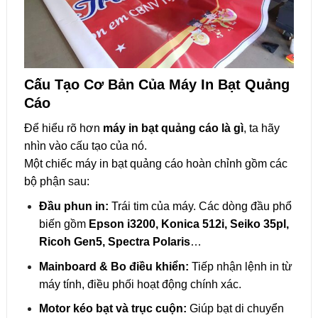
Cấu Tạo Cơ Bản Của Máy In Bạt Quảng
Cáo
Để hiểu rõ hơn
máy in bạt quảng cáo là gì
, ta hãy
nhìn vào cấu tạo của nó.
Một chiếc máy in bạt quảng cáo hoàn chỉnh gồm các
bộ phận sau:
Đầu phun in:
Trái tim của máy. Các dòng đầu phổ
biến gồm
Epson i3200, Konica 512i, Seiko 35pl,
Ricoh Gen5, Spectra Polaris
…
Mainboard & Bo điều khiển:
Tiếp nhận lệnh in từ
máy tính, điều phối hoạt động chính xác.
Motor kéo bạt và trục cuộn:
Giúp bạt di chuyển