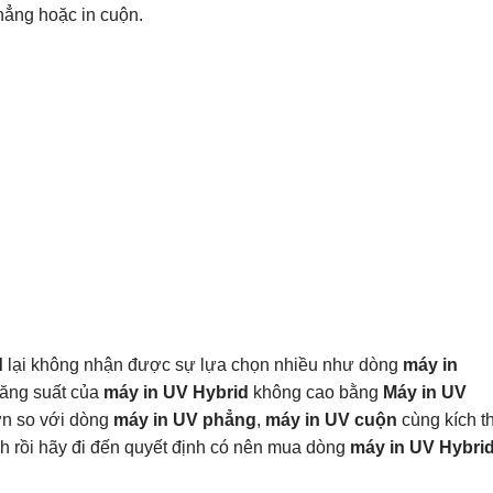
hẳng hoặc in cuộn.
d
lại không nhận được sự lựa chọn nhiều như dòng
máy in
 năng suất của
máy in UV Hybrid
không cao bằng
Máy in UV
ơn so với dòng
máy in UV phẳng
,
máy in UV cuộn
cùng kích t
nh rồi hãy đi đến quyết định có nên mua dòng
máy in UV Hybri