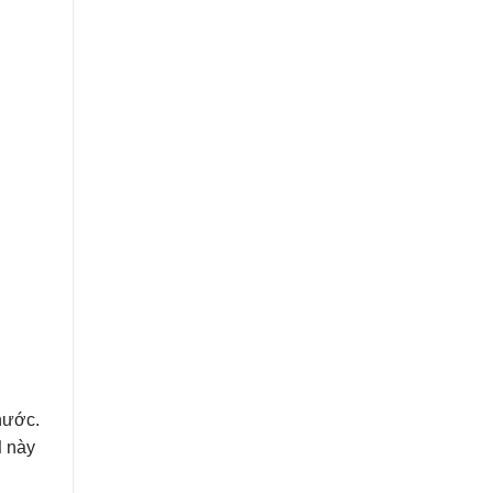
hước.
d
này