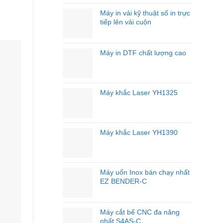
Nghề
–
Máy in vải kỹ thuật số in trực
Đầu
tiếp lên vải cuộn
Tư
Đúng
Máy,
Máy in DTF chất lượng cao
Tối
Ưu
Hiệu
Quả
Kinh
Máy khắc Laser YH1325
Doanh
Máy khắc Laser YH1390
Máy uốn Inox bán chạy nhất
EZ BENDER-C
Máy cắt bế CNC đa năng
nhất S4AS-C