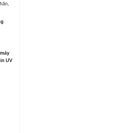
nhãn,
ng
 máy
in UV