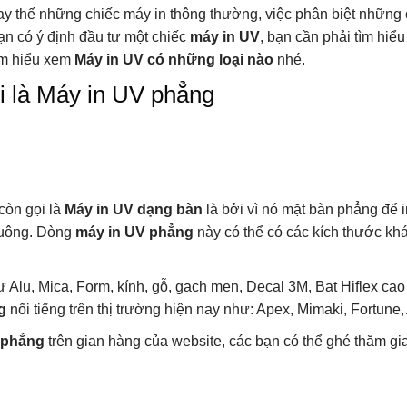
y thế những chiếc máy in thông thường, việc phân biệt những 
ạn có ý định đầu tư một chiếc
máy in UV
, bạn cần phải tìm hiể
ìm hiểu xem
Máy in UV có những loại nào
nhé.
i là Máy in UV phẳng
còn gọi là
Máy in UV dạng bàn
là bởi vì nó mặt bàn phẳng để i
vuông. Dòng
máy in UV phẳng
này có thể có các kích thước kh
ư Alu, Mica, Form, kính, gỗ, gạch men, Decal 3M, Bạt Hiflex cao
g
nổi tiếng trên thị trường hiện nay như: Apex, Mimaki, Fortune
 phẳng
trên gian hàng của website, các bạn có thể ghé thăm gi