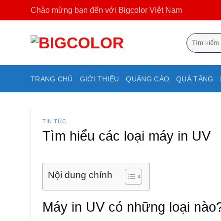
Bỏ
Chào mừng bạn đến với Bigcolor Việt Nam
qua
nội
Tìm
dung
kiếm:
TRANG CHỦ
GIỚI THIỆU
QUẢNG CÁO
QUÀ TẶNG
TIN TỨC
Tìm hiểu các loại máy in UV
Nội dung chính
Máy in UV có những loại nào