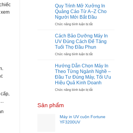
Đầu
chiếc
Phí
Quy Trình Mở Xưởng In
Tư
Mở
Quảng Cáo Từ A–Z Cho
u xem
Không?
Xưởng
Người Mới Bắt Đầu
In
ở
Chức năng bình luận bị tắt
UV
Quy
Cần
Trình
Bao
Cách Bảo Dưỡng Máy In
Mở
Nhiêu
UV Đúng Cách Để Tăng
Xưởng
Vốn?
Tuổi Thọ Đầu Phun
In
Dự
ở
Chức năng bình luận bị tắt
Quảng
Toán
Cách
Cáo
Chi
Bảo
Từ
Tiết
Hướng Dẫn Chọn Máy In
n.
Dưỡng
A–
Cho
Theo Từng Ngành Nghề –
Máy
Z
Người
ác
Đầu Tư Đúng Máy, Tối Ưu
In
Cho
Mới
Hiệu Quả Kinh Doanh
UV
Người
Năm
Đúng
Mới
ở
Chức năng bình luận bị tắt
2026
 cấp,
Cách
Bắt
Hướng
Để
Đầu
Dẫn
,…
Sản phẩm
Tăng
Chọn
Tuổi
Máy
an
Thọ
In
Máy in UV cuộn Fortune
Đầu
Theo
YF3200UV
Phun
Từng
Ngành