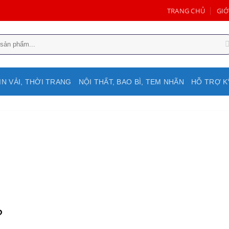
TRANG CHỦ
GIỚ
IN VẢI, THỜI TRANG
NỘI THẤT, BAO BÌ, TEM NHÃN
HỖ TRỢ K
?