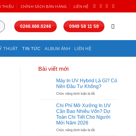
I THIỆU
CHÍNH SÁCH BÁN HÀNG
LIÊN HỆ
0246.668.0246
0949 58 11 58
Ỹ THUẬT
TIN TỨC
ALBUM ẢNH
LIÊN HỆ
Bài viết mới
Máy In UV Hybrid Là Gì? Có
Nên Đầu Tư Không?
ở
Chức năng bình luận bị tắt
Máy
In
Chi Phí Mở Xưởng In UV
UV
Cần Bao Nhiêu Vốn? Dự
Hybrid
Toán Chi Tiết Cho Người
Là
Mới Năm 2026
Gì?
Có
ở
Chức năng bình luận bị tắt
Nên
Chi