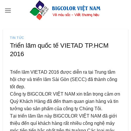
Bỏ
qua
nội
dung
TIN TỨC
Triển lãm quốc tế VIETAD TP.HCM
2016
Triển lãm VIETAD 2016 được diễn ra tại Trung tâm
hội chợ và triển lãm Sài Gòn (SECC) đã thành công
tốt đẹp.
Công ty BIGCOLOR VIỆT NAM xin trân trọng cảm ơn
Quý Khách Hàng đã đến tham quan gian hàng và tin
tưởng vào sản phẩm của công ty Chúng Tôi.
Tại triển lãm lần này BIGCOLOR VIỆT NAM đã giới
thiệu đến quí khách hàng rất nhiều công nghệ máy
móc tiên tiến bậc nhất trên thị trường.Các loại máy