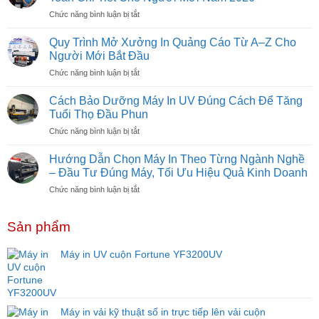
Hybrid
ở
Chức năng bình luận bị tắt
Là
Chi
Gì?
Phí
Có
Quy Trình Mở Xưởng In Quảng Cáo Từ A–Z Cho
Mở
Nên
Người Mới Bắt Đầu
Xưởng
Đầu
ở
Chức năng bình luận bị tắt
In
Tư
Quy
UV
Không?
Trình
Cần
Cách Bảo Dưỡng Máy In UV Đúng Cách Để Tăng
Mở
Bao
Tuổi Thọ Đầu Phun
Xưởng
Nhiêu
ở
Chức năng bình luận bị tắt
In
Vốn?
Cách
Quảng
Dự
Bảo
Cáo
Hướng Dẫn Chọn Máy In Theo Từng Ngành Nghề
Toán
Dưỡng
Từ
– Đầu Tư Đúng Máy, Tối Ưu Hiệu Quả Kinh Doanh
Chi
Máy
A–
Tiết
ở
Chức năng bình luận bị tắt
In
Z
Cho
Hướng
UV
Cho
Người
Dẫn
Đúng
Người
Mới
Sản phẩm
Chọn
Cách
Mới
Năm
Máy
Để
Bắt
2026
In
Tăng
Máy in UV cuộn Fortune YF3200UV
Đầu
Theo
Tuổi
Từng
Thọ
Ngành
Đầu
Nghề
Phun
–
Máy in vải kỹ thuật số in trực tiếp lên vải cuộn