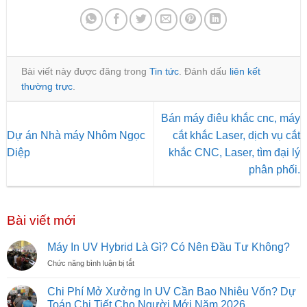
Bài viết này được đăng trong
Tin tức
. Đánh dấu
liên kết
thường trực
.
Bán máy điêu khắc cnc, máy
Dự án Nhà máy Nhôm Ngọc
cắt khắc Laser, dịch vụ cắt
Diệp
khắc CNC, Laser, tìm đại lý
phân phối.
Bài viết mới
Máy In UV Hybrid Là Gì? Có Nên Đầu Tư Không?
ở
Chức năng bình luận bị tắt
Máy
In
Chi Phí Mở Xưởng In UV Cần Bao Nhiêu Vốn? Dự
UV
Toán Chi Tiết Cho Người Mới Năm 2026